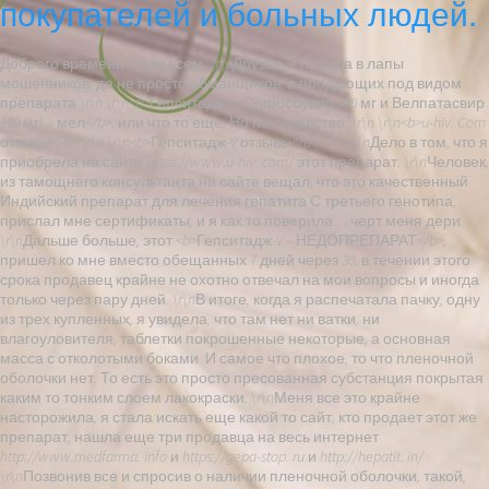
покупателей и больных людей.
Доброго времени суток всем. \r\nДрузья, я попала в лапы
мошенников, да не просто обманщиков, а продающих под видом
препарата \r\n \r\n<b>Гепситадж-V (Софосбувир 400 мг и Велпатасвир
100 мг) – мел</b>, или что то еще, Но не лекарство. \r\n \r\n<b>u-hiv. Com
отзывы</b> \r\n \r\n<b>Гепситадж-V отзывы</b> \r\n \r\nДело в том, что я
приобрела на сайте https://www.u-hiv. com/ этот препарат. \r\nЧеловек,
из тамощнего консультанта на сайте вещал, что это качественный
Индийский препарат для лечения гепатита С третьего генотипа,
прислал мне сертификаты, и я как то поверила… черт меня дери.
\r\nДальше больше, этот <b>Гепситадж-V – НЕДОПРЕПАРАТ</b>,
пришел ко мне вместо обещанных 7 дней через 30, в течении этого
срока продавец крайне не охотно отвечал на мои вопросы и иногда
только через пару дней. \r\nВ итоге, когда я распечатала пачку, одну
из трех купленных, я увидела, что там нет ни ватки, ни
влагоуловителя, таблетки покрошенные некоторые, а основная
масса с отколотыми боками. И самое что плохое, то что пленочной
оболочки нет. То есть это просто пресованная субстанция покрытая
каким то тонким слоем лакокраски. \r\nМеня все это крайне
насторожила, я стала искать еще какой то сайт, кто продает этот же
препарат, нашла еще три продавца на весь интернет
http://www.medfarma. info и https://gepa-stop. ru и http://hepatit. in/
\r\nПозвонив все и спросив о наличии пленочной оболочки, такой,