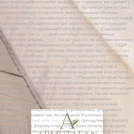
как я видела на фото у ребят на форумах о гепатите, как сделано у
компании, от всех я слышала один ответ: «Вы купили одни из самых
дешевых таблеток, что вы хотите, какие пленочные оболочки.»
\r\nРасстроилась я окончательно и пошла со своей открытой пачкой
к другу химику. Он взял на тест три таблетки, провел его и вердикт
был таков: \r\n<b>Содержание Софосбувир 200мг \r\nСодержание
Велпатасвир 40мг</b> \r\nДополнительно неопределяемые
медицинские добавки. \r\n \r\nТак вот еще что, на упаковке написано
что владелец регистрационного удостоверения <b>ООО \\"ТАДЖ
Фарма\\"</b> и их адрес в Москве, Марксистский пер 6, офис 221 и я
приехала к ним в офис, но офиса у них тамощнего нет! \r\nКороче
говоря сплошной обман!!! \r\n \r\nХотя заявляют торгаши этим
поддельным препаратов, о том, что там Софосбувир 400мг и
Велпатасвир 100мг. То есть сэкономили на дозировке и на остаток
массы какой то дряни туда напихали. \r\nПродавец, который продал
мне препарат никак не отреагировал на мои заявления о низком
качестве препарата. Просьбу поменять мне две оставшиеся целыми
пачки на другой препарат, он тоже игнорировал, так как, высылает
посылки все из индии и никакой гарантии от Таможенных
трудностей в итоге дать не может. \r\nПоэтому настоятельно
рекомендую, приобретать только у проверенных, форумами о
гепатите С и отзывами там, поставщиков! В отличии от этого
продавца https://www.u-hiv. com/, которому принадлежит и форум и
интернет аптека, форумы о гепатите С сами пилюли не продают,
соответсвенно сами себе же отзывы не пишут!!! \r\n<b>Ни в коем